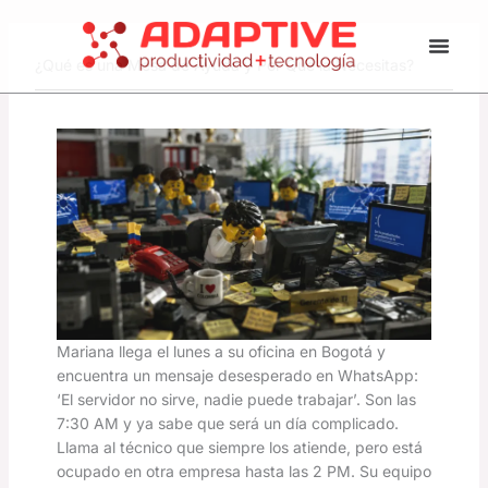
Ir
al
contenido
¿Qué es una Mesa de Ayuda y Por Qué la Necesitas?
Mariana llega el lunes a su oficina en Bogotá y
encuentra un mensaje desesperado en WhatsApp:
‘El servidor no sirve, nadie puede trabajar’. Son las
7:30 AM y ya sabe que será un día complicado.
Llama al técnico que siempre los atiende, pero está
ocupado en otra empresa hasta las 2 PM. Su equipo