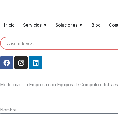
Ir
al
contenido
Open Servicios
Open Soluciones
Inicio
Servicios
Soluciones
Blog
Con
F
I
L
a
n
i
c
s
n
e
t
k
b
a
e
Moderniza Tu Empresa con Equipos de Cómputo e Infraes
o
g
d
o
r
i
k
a
n
Nombre
m